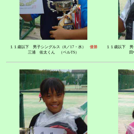
１１歳以下 男子シングルス（8／17・水）
優勝
１１歳以下 男
三浦 佑太くん （ベルTS）
田