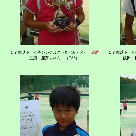
１３歳以下 女子シングルス（8／16・火）
優勝
１３歳以下 女
三浦 麗奈ちゃん （TAS）
飯田 