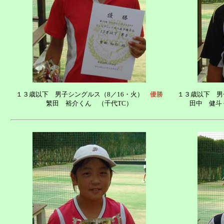
１３歳以下 男子シングルス（8／16・火）
優勝
１３歳以下 男
繁田 裕介くん （千代TC）
田中 健斗