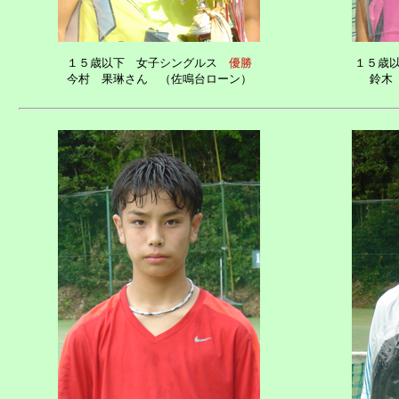
１５歳以下 女子シングルス
優勝
１５歳
今村 果琳さん （佐鳴台ローン）
鈴木 