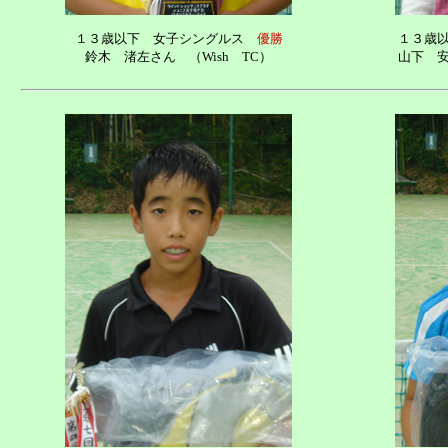
１３歳以下 女子シングルス
優勝
１３歳
鈴木 渚左さん （Wish TC）
山下 