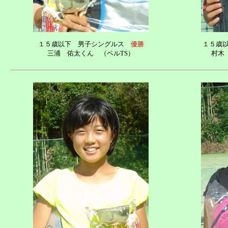
１５歳以下 男子シングルス
優勝
１５歳
三浦 佑太くん （ベルTS）
村木 