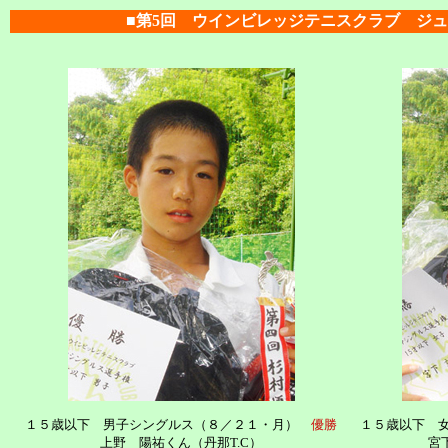
■第5回 ウインビレッジテニスクラブ ジュ
１５歳以下 男子シングルス（８／２１・月）
優勝
１５歳以下 
上野 陽祐くん（丹那T.C）
宮