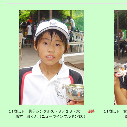
１1歳以下 男子シングルス（８／２３・水）
優勝
１1歳以下 
坂本 徹くん（ニューウインブルドンT.C）