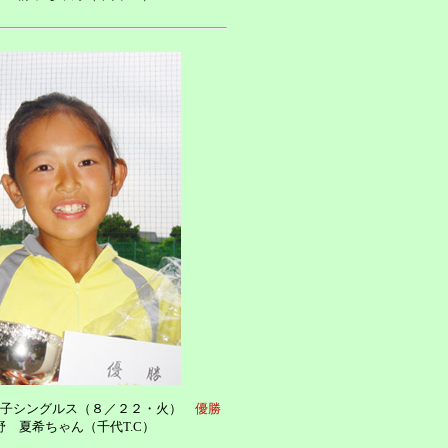
女子シングルス（８／２２・火）
優勝
野 夏希ちゃん（千代T.C）