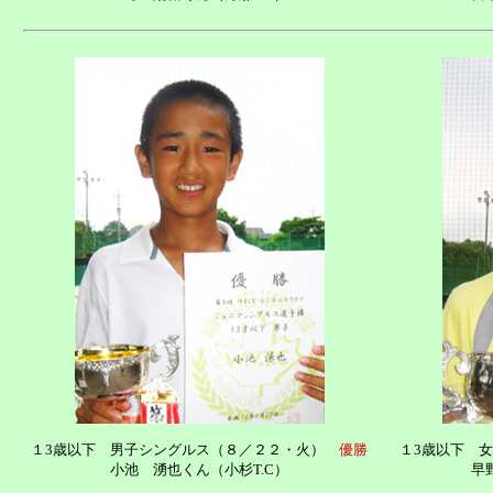
１3歳以下 男子シングルス（８／２２・火）
優勝
１3歳以下 
小池 湧也くん（小杉T.C）
早