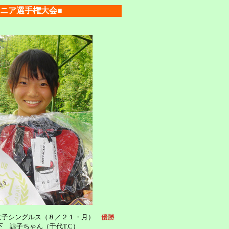
ニア選手権大会■
女子シングルス（８／２１・月）
優勝
下 諒子ちゃん（千代T.C）