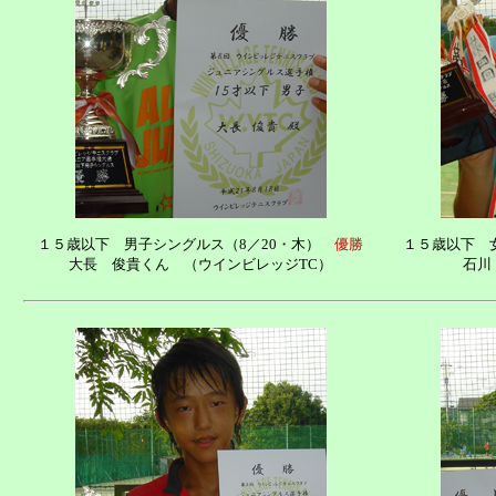
１５歳以下 男子シングルス（8／20・木）
優勝
１５歳以下 
大長 俊貴くん （ウインビレッジTC）
石川