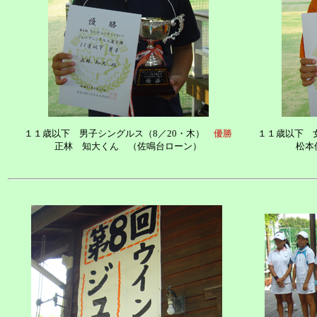
１１歳以下 男子シングルス（8／20・木）
優勝
１１歳以下 
正林 知大くん （佐鳴台ローン）
松本